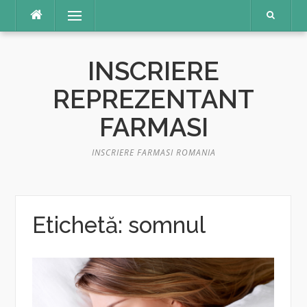
Sari
Meniu
la
conținut
INSCRIERE
REPREZENTANT
FARMASI
INSCRIERE FARMASI ROMANIA
Etichetă:
somnul